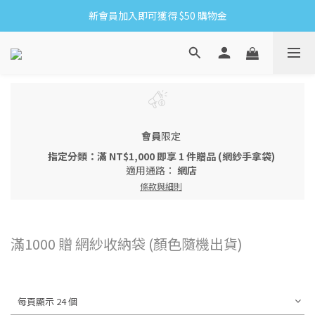
新會員加入即可獲得 $50 購物金
8/6-8/16 全館限時免運
滿1500贈網紗手拿袋&收納洗衣袋XS方
8/6-8/16 全館限時免運
會員
限定
指定分類：滿 NT$1,000 即享 1 件贈品 (網紗手拿袋)
適用通路：
網店
條款與細則
滿1000 贈 網紗收納袋 (顏色隨機出貨)
每頁顯示 24 個