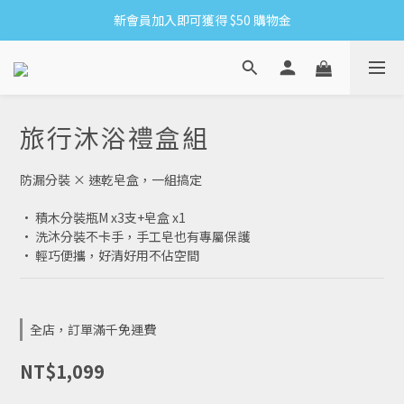
新會員加入即可獲得 $50 購物金
8/6-8/16 全館限時免運
滿1500贈網紗手拿袋&收納洗衣袋XS方
8/6-8/16 全館限時免運
旅行沐浴禮盒組
防漏分裝 × 速乾皂盒，一組搞定
· 積木分裝瓶M x3支+皂盒 x1
· 洗沐分裝不卡手，手工皂也有專屬保護
· 輕巧便攜，好清好用不佔空間
全店，訂單滿千免運費
NT$1,099