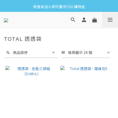
新會員加入即可獲得 $50 購物金
8/6-8/16 全館限時免運
滿1500贈網紗手拿袋&收納洗衣袋XS方
8/6-8/16 全館限時免運
TOTAL 透透袋
商品排序
每頁顯示 24 個