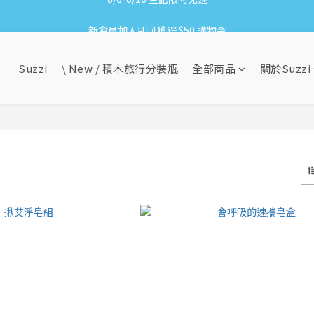
8/6-8/16 全館限時免運
新會員加入即可獲得 $50 購物金
滿1500贈網紗手拿袋&收納洗衣袋XS方
Suzzi
\ New / 積木旅行分裝瓶
全部商品
關於Suzzi
8/6-8/16 全館限時免運