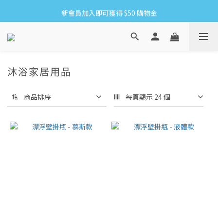
新會員加入即可獲得 $50 購物金
8/6-8/16 全館限時免運
滿1500贈網紗手拿袋&收納洗衣袋XS方
8/6-8/16 全館限時免運
沐浴家居用品
商品排序
每頁顯示 24 個