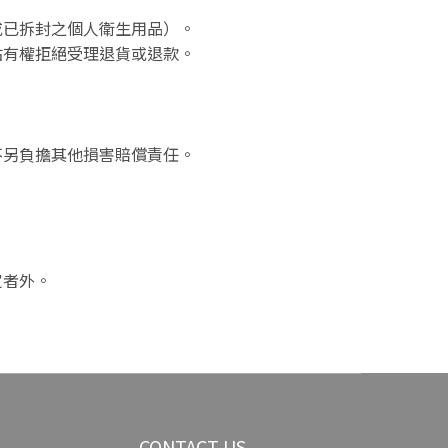
或已拆封之個人衛生用品）。
站有權拒絕受理退貨或退款。
不另負擔其他損害賠償責任。
定者外。
CONTACT US