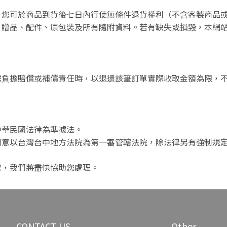
，您可於商品到貨後七日內行使無條件退貨權利（不含客製商品
、贈品、配件、原包裝及所有隨附資料。若有缺失或損毀，本網
您負擔賠償或補償責任時，以退還該筆訂單實際收取金額為限，
中華民國法律為準據法。
同意以台灣台中地方法院為第一審管轄法院，除法律另有強制規
繫，我們將盡快協助您處理。
CONTACT US
Other