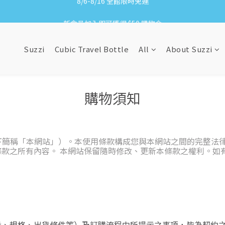
8/6-8/16 全館限時免運
新會員加入即可獲得 $50 購物金
滿1500贈網紗手拿袋&收納洗衣袋XS方
Suzzi
Cubic Travel Bottle
All
About Suzzi
8/6-8/16 全館限時免運
購物須知
i（以下簡稱「本網站」）。本使用條款構成您與本網站之間的完整
款之所有內容。 本網站保留隨時修改、更新本條款之權利。如
。
、規格、出貨條件等）及訂購流程中所提示之事項，皆為契約之