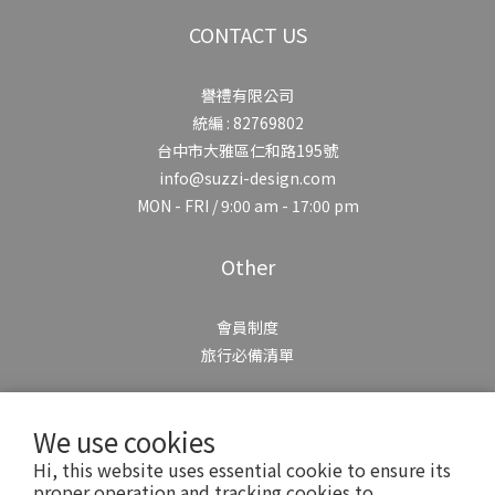
CONTACT US
譽禮有限公司
統編 : 82769802
台中市大雅區仁和路195號
info@suzzi-design.com
MON - FRI / 9:00 am - 17:00 pm
Other
會員制度
旅行必備清單
CONTACT US
We use cookies
Hi, this website uses essential cookie to ensure its
proper operation and tracking cookies to