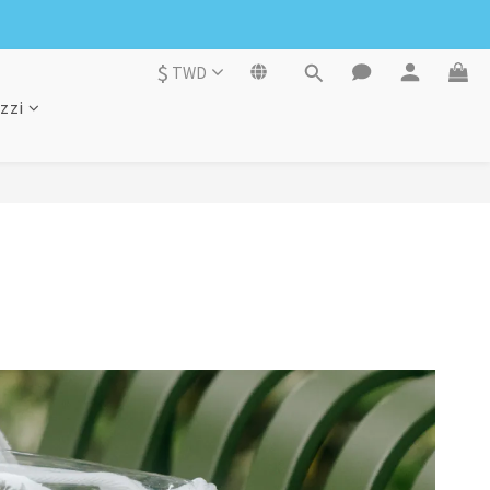
$
TWD
zzi