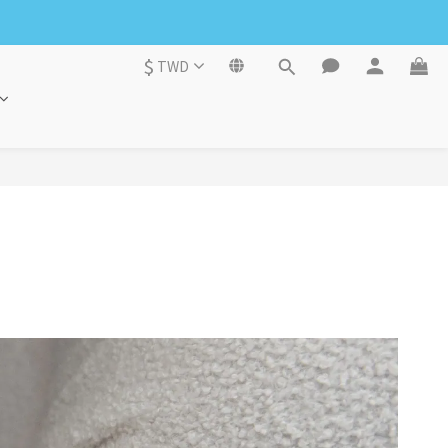
$
TWD