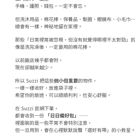
手機、護照、錢包，一定不會忘。
但洗沐用品、棉花棒、保養品、髮圈、眼鏡布、小毛巾
總會有一樣，神秘地留在家裡。
那些「日常裡常被忽視，但沒有就覺得哪裡不太對勁」
像是洗完澡後，一定要用的棉花棒。
以前飯店幾乎都會附，
現在卻越來越少。
所以 Suzzi 把這些
微小但重要
的物件，
一樣一樣收好，放進袋子裡。
希望你的旅途，可以順順利利，也安心舒服。
在 Suzzi 官網下單，
都會收到一份
「日日備好包」
——
裡面裝的是一些平常不會特別注意，
但一旦用到，會在心裡默默說聲「還好有帶」的小救星