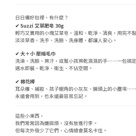
日日備好包裡，有什麼？
✔ Suzzi 艾草肥皂 30g
輕巧又實用的小塊艾草皂，溫和、乾淨、清爽，用完不
淡淡草香，洗手、洗臉、洗身體，都讓人安心。
✔ 大＋小 壓縮毛巾
洗澡、洗臉、擦汗，或幫小孩擦乾濕濕的手……一包搞
遇水即展，乾淨、衛生、不佔空間。
✔ 棉花棒
耳朵癢、補妝、孩子眼角的小灰灰、鏡頭上的小塵埃…
永遠會用到，也永遠最容易忘記。
這些小東西，
我們常常因為嫌麻煩，沒有放進行李。
但每次外宿少了它們，心情總會莫名卡住。